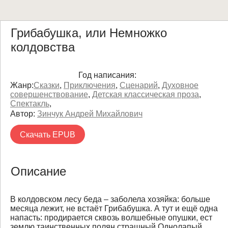
Грибабушка, или Немножко
колдовства
Год написания:
Жанр:
Сказки
,
Приключения
,
Сценарий
,
Духовное
совершенствование
,
Детская классическая проза
,
Спектакль
,
Автор:
Зинчук Андрей Михайлович
Скачать EPUB
Описание
В колдовском лесу беда – заболела хозяйка: больше
месяца лежит, не встаёт Грибабушка. А тут и ещё одна
напасть: продирается сквозь волшебные опушки, ест
землю таинственных полян страшный Однолапый.