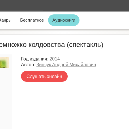
Жанры
Бесплатное
Аудиокниги
емножко колдовства (спектакль)
Год издания:
2014
Автор:
Зинчук Андрей Михайлович
Слушать онлайн