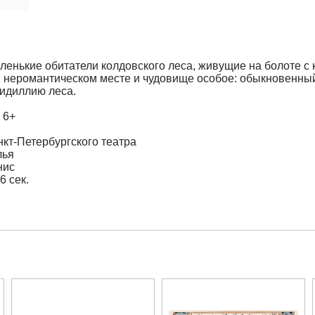
аленькие обитатели колдовского леса, живущие на болоте с 
ом неромантическом месте и чудовище особое: обыкновенны
идиллию леса.
:
6+
кт-Петербургского театра
лья
нис
6 сек.