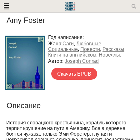
Amy Foster
Год написания:
Жанр:
Саги
,
Любовные
,
Социальные
,
Повести
,
Рассказы
,
Книги на английском
,
Новеллы
,
Автор:
Joseph Conrad
Скачать EPUB
Описание
История словацкого крестьянина, корабль которого
терпит крушение на пути в Америку. Все в деревне
боятся чужака, только Эми Форстер, глупая и
некрасивая девушка-служанка, приносит несчастному