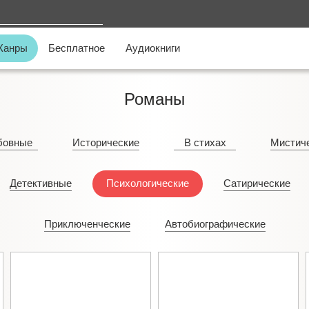
Жанры
Бесплатное
Аудиокниги
Романы
бовные
Исторические
В стихах
Мистич
Детективные
Психологические
Сатирические
Приключенческие
Автобиографические