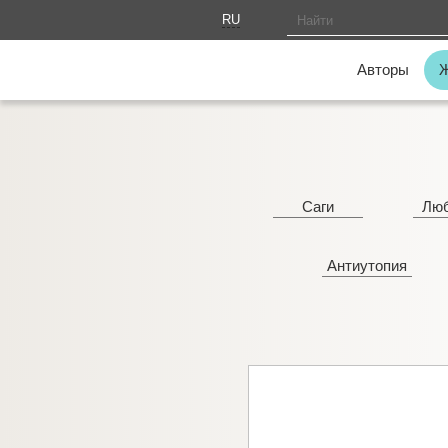
RU
AM
Авторы
Саги
Лю
Антиутопия